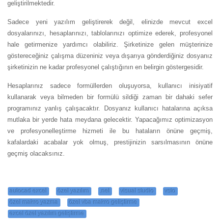
geliştirilmektedir.
Sadece yeni yazılım geliştirerek değil, elinizde mevcut excel
dosyalarınızı, hesaplarınızı, tablolarınızı optimize ederek, profesyonel
hale getirmenize yardımcı olabiliriz. Şirketinize gelen müşterinize
göstereceğiniz çalışma düzeniniz veya dışarıya gönderdiğiniz dosyanız
şirketinizin ne kadar profesyonel çalıştığının en belirgin göstergesidir.
Hesaplarınız sadece formüllerden oluşuyorsa, kullanıcı inisiyatif
kullanarak veya bilmeden bir formülü sildiği zaman bir dahaki sefer
programınız yanlış çalışacaktır. Dosyanız kullanıcı hatalarına açıksa
mutlaka bir yerde hata meydana gelecektir. Yapacağımız optimizasyon
ve profesyonelleştirme hizmeti ile bu hataların önüne geçmiş,
kafalardaki acabalar yok olmuş, prestijinizin sarsılmasının önüne
geçmiş olacaksınız.
autocad excel
özel yazılım
.net
visual studio
vsto
özel makro yazma
özel vba makro geliştirme
excel özel yazılım geliştirme