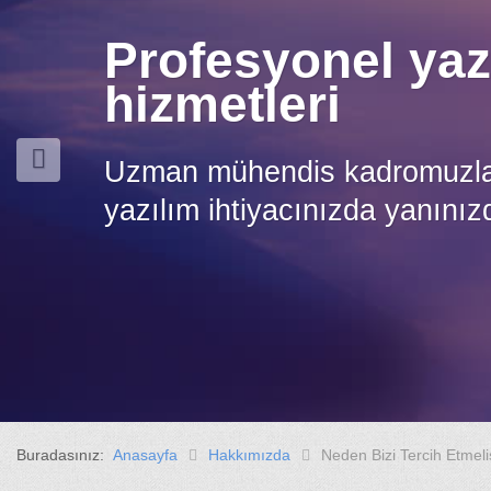
Profesyonel yaz
hizmetleri
Uzman mühendis kadromuzla h
yazılım ihtiyacınızda yanınız
Buradasınız:
Anasayfa
Hakkımızda
Neden Bizi Tercih Etmeli