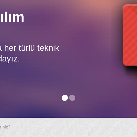
ılım
er türlü teknik
dayız.
siniz?