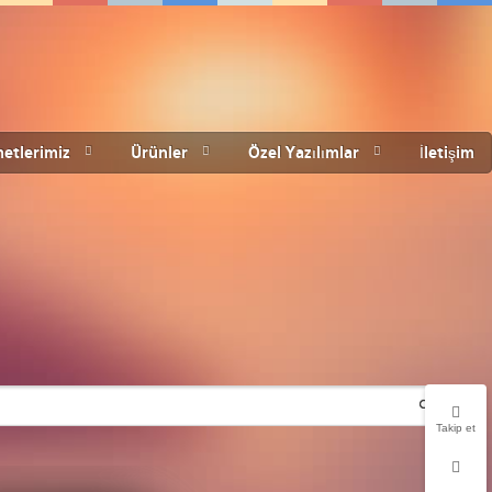
etlerimiz
Ürünler
Özel Yazılımlar
İletişim
Takip et